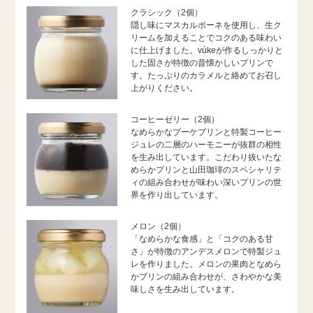
クラシック（2個）
隠し味にマスカルポーネを使用し、生ク
リームを加えることでコクのある味わい
に仕上げました。vúkeが作るしっかりと
した固さが特徴の昔懐かしいプリンで
す。たっぷりのカラメルと絡めてお召し
上がりください。
コーヒーゼリー（2個）
なめらかなブーケプリンと特製コーヒー
ジュレの二層のハーモニーが抜群の相性
を生み出しています。こだわり抜いたな
めらかプリンと山田珈琲のスペシャリテ
ィの組み合わせが味わい深いプリンの世
界を作り出しています。
メロン（2個）
「なめらかな食感」と「コクのある甘
さ」が特徴のアンデスメロンで特製ジュ
レを作りました。メロンの果肉となめら
かプリンの組み合わせが、さわやかな美
味しさを生み出しています。